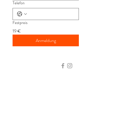
Telefon
Festpreis
19 €
Anmeldung
KONTAKT
​Kristina Dunaj
Yogalehrerin
& zertifizierte Low Pressure Fitness
Trainerin
Tel.:
+49 (0) 176 270 455 29
info@kristinadunaj.com
Impressum
Datenschutz