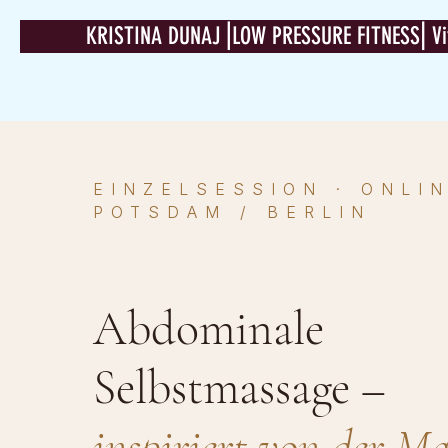
KRISTINA DUNAJ⎟LOW PRESSURE FITNESS⎜Vit
EINZELSESSION ·
ONLI
POTSDAM / BERLIN
Abdominale
Selbstmassage –
inspiriert von der M