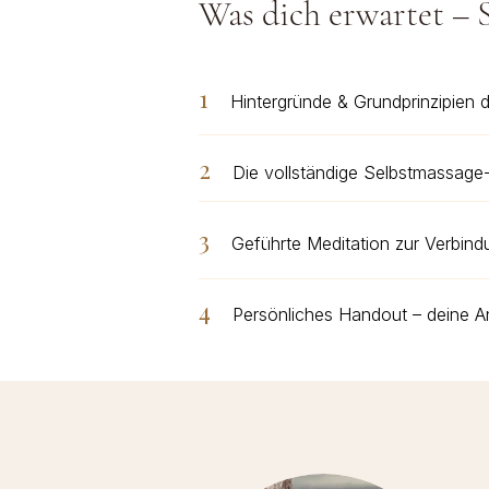
Was dich erwartet – S
1
Hintergründe & Grundprinzipien d
2
Die vollständige Selbstmassage-S
3
Geführte Meditation zur Verbind
4
Persönliches Handout – deine An