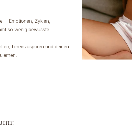
iel – Emotionen, Zyklen,
mmt so wenig bewusste
alten, hineinzuspüren und deinen
ulernen.
ann: