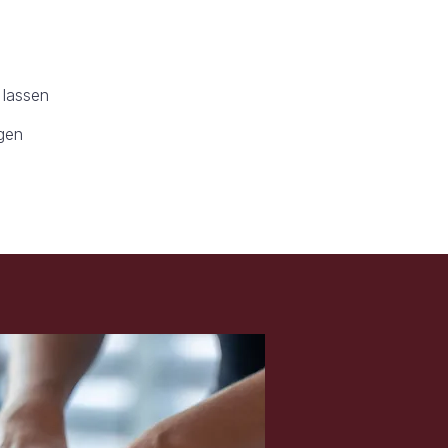
 lassen
gen