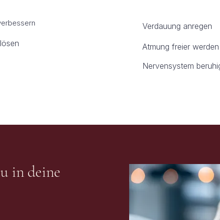
rbessern​​
Verdauung anregen
 lösen
Atmung freier werden
Nervensystem beruhi
eu in deine