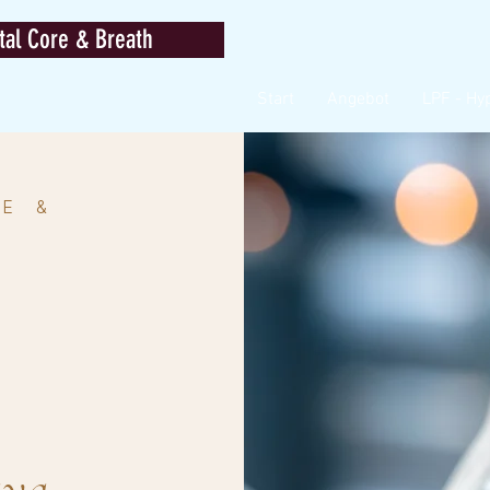
al Core & Breath
Start
Angebot
LPF - Hy
NE
&
aya