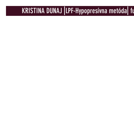
KRISTINA DUNAJ⎟LPF-Hypopresívna metóda⎜fu
KONTAKT
​Kristina Dunaj