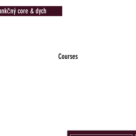
nkčný core & dych
Home
Ponuka
LPF
Courses
Novinky & tipy pre teba