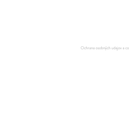
Inštruktorka jogy
& certif. trénerka Low
Tel.: +49 (0) 176 270
info@kristinadunaj.co
Ochrana osobných udajov a co