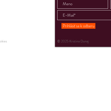
 Pressure Fitness
 455 29
Prihlásiť sa k odberu
m
okies
© 2025 Kristina Dunaj