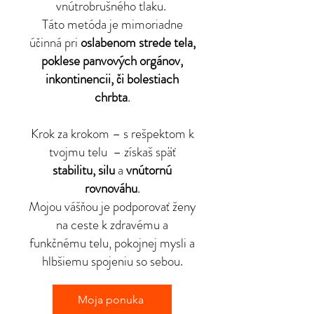
vnútrobrušného tlaku.
Táto metóda je mimoriadne
účinná pri
oslabenom strede tela,
poklese panvových orgánov,
inkontinencii, či bolestiach
chrbta
.
Krok za krokom – s rešpektom k
tvojmu telu – získaš späť
stabilitu, silu
a
vnútornú
rovnováhu
.
Mojou vášňou je
podporovať ženy
na ceste k zdravému a
funkčnému telu, pokojnej mysli a
hlbšiemu spojeniu so sebou.​
Moja ponuka