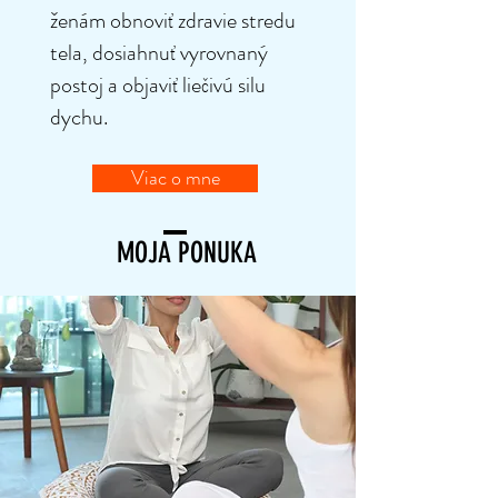
ženám obnoviť zdravie stredu
tela, dosiahnuť vyrovnaný
postoj a objaviť liečivú silu
dychu.
Viac o mne
MOJA PONUKA