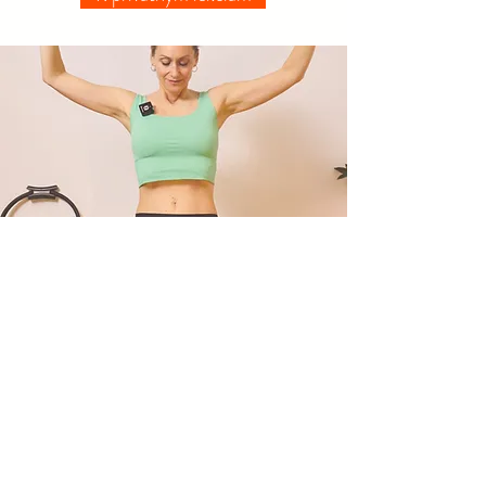
Hypopresívna metóda pre
zdravý core - online kurz
Chceš sa konečne zabviť inkontinencie,
prolapsov, stabilizovať svoj stred tela a
pritom zlepšiť svoje dýchanie?​
Potom je 6-týždňový online kurz
„Hypopresívna metóda pre zdravý