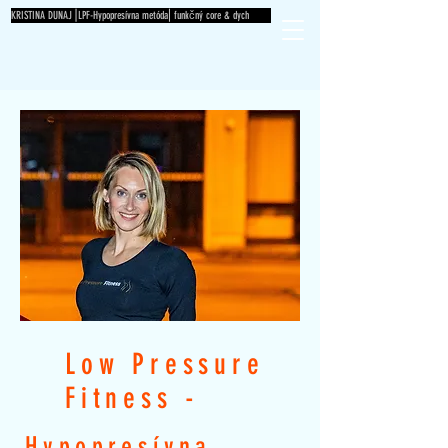
KRISTINA DUNAJ⎟LPF-Hypopresívna metóda⎜funkčný core & dych
Low Pressure
Fitness -
Hypopresívna