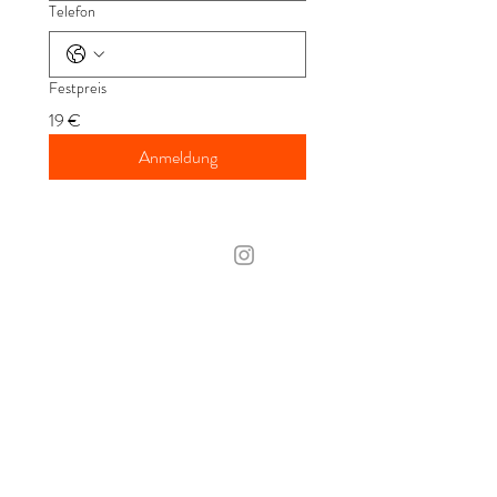
Telefon
Festpreis
19 €
Anmeldung
KONTAKT
​Kristina Dunaj
Inštruktorka jogy
& certif. trénerka Low Pressure
Fitness
Tel.:
+49 (0) 176 270 455 29
info@kristinadunaj.com
Ochrana osobných udajov a cookies