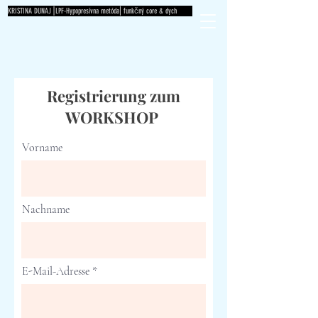
KRISTINA DUNAJ⎟LPF-Hypopresívna metóda⎜funkčný core & dych
Registrierung zum
WORKSHOP
Vorname
Nachname
E-Mail-Adresse